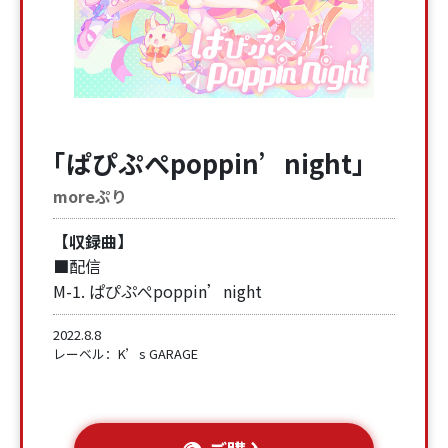
「ぱぴぷぺpoppin’night」
moreぷり
【収録曲】
■配信
M-1. ぱぴぷぺpoppin’night
2022.8.8
レーベル：K’s GARAGE