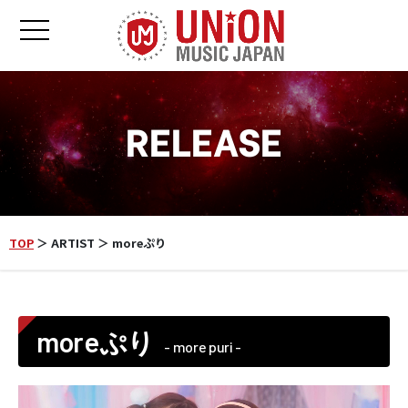
toggle navigation
RELEASE
TOP
＞ ARTIST ＞ moreぷり
moreぷり
- more puri -