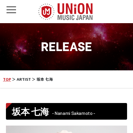
toggle navigation
RELEASE
TOP
＞ ARTIST ＞ 坂本 七海
坂本 七海
- Nanami Sakamoto -