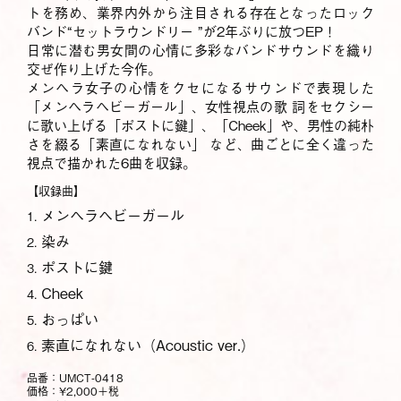
トを務め、業界内外から注目される存在となったロック
バンド“セットラウンドリー ”が2年ぶりに放つEP！
日常に潜む男女間の心情に多彩なバンドサウンドを織り
交ぜ作り上げた今作。
メンヘラ女子の心情をクセになるサウンドで表現した
「メンヘラヘビーガール」、女性視点の歌 詞をセクシー
に歌い上げる「ポストに鍵」、「Cheek」や、男性の純朴
さを綴る「素直になれない」 など、曲ごとに全く違った
視点で描かれた6曲を収録。
【収録曲】
メンヘラヘビーガール
1.
染み
2.
ポストに鍵
3.
Cheek
4.
おっぱい
5.
素直になれない（Acoustic ver.）
6.
品番：UMCT-0418
価格：¥2,000＋税